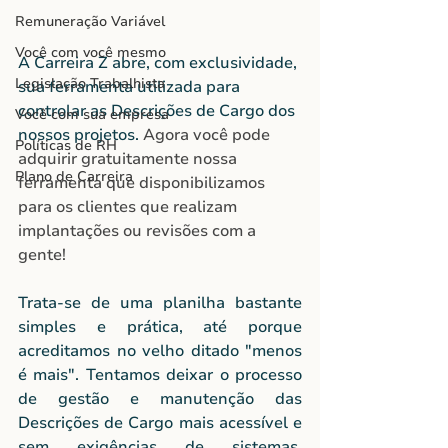
Remuneração Variável
Você com você mesmo
A Carreira Z abre, com exclusividade, 
Legislação Trabalhista
sua ferramenta utilizada para 
controlar as Descrições de Cargo dos 
Você com sua empresa
nossos projetos. 
Agora você pode 
Políticas de RH
adquirir gratuitamente nossa 
Plano de Carreira
ferramenta que disponibilizamos 
para os clientes que realizam 
implantações ou revisões com a 
gente!
Trata-se de uma planilha bastante 
simples e prática, até porque 
acreditamos no velho ditado "menos 
é mais". Tentamos deixar o processo 
de gestão e manutenção das 
Descrições de Cargo mais acessível e 
sem exigências de sistemas, 