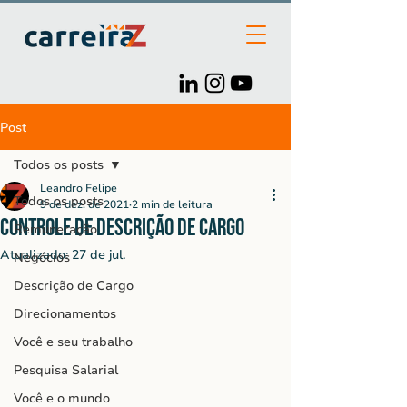
Post
Todos os posts
Leandro Felipe
Todos os posts
9 de dez. de 2021
2 min de leitura
Controle de Descrição de Cargo
Remuneração
Atualizado:
27 de jul.
Negócios
Descrição de Cargo
Direcionamentos
Você e seu trabalho
Pesquisa Salarial
Você e o mundo