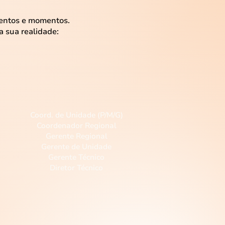
mentos e momentos.
 sua realidade:
Gestão
Operacional
Coord. de Unidade (P/M/G)
Coordenador Regional
Gerente Regional
Gerente de Unidade
Gerente Técnico
Diretor Técnico