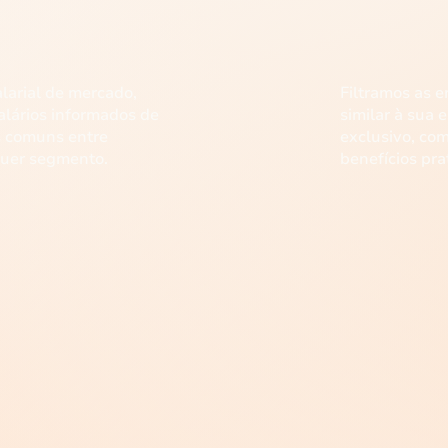
04
larial de mercado,
Filtramos as e
lários informados de
similar à sua 
s comuns entre
exclusivo, com
uer segmento.
benefícios pr
Cargos pesquisados