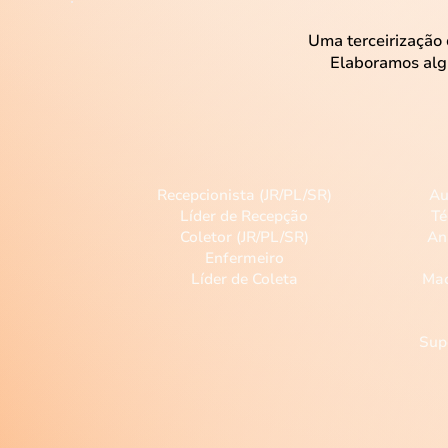
Uma terceirização
Elaboramos alg
Atendimento
Recepcionista (JR/PL/SR)
Au
Líder de Recepção
Té
Coletor (JR/PL/SR)
An
Enfermeiro
Líder de Coleta
Mac
Sup