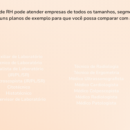
 de RH pode atender empresas de todos os tamanhos, seg
uns planos de exemplo para que você possa comparar com a
Laboratório
Técnica
Especializada
xiliar de Laboratório
cnico de Laboratório
Técnico de Radiologia
alista de Laboratório
Técnico de Ergometria
(JR/PL/SR)
Médico Ultrassonografista
roscopista (JR/PL/SR)
Médico Cardiologista
Citotécnico
Médico Colposcopista
Histotécnico
Médico Radiologista
ervisor de Laboratório
Médico Patologista