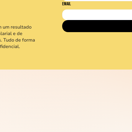
nte
Email
m um resultado
larial e de
s. Tudo de forma
fidencial.
Como funciona a Pesquis
Salarial e de Benefícios