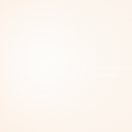
01
Você preenche noss
da pesquisa.