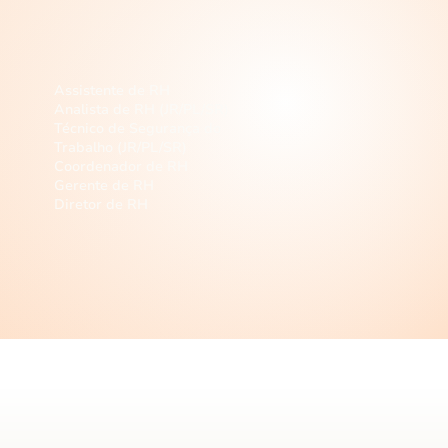
Recursos
Humanos
Assistente de RH
Analista de RH (JR/PL/SR)
Técnico de Segurança do
Trabalho (JR/PL/SR)
Coordenador de RH
Gerente de RH
Diretor de RH