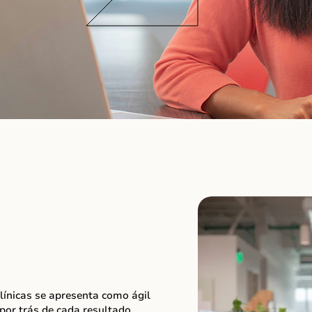
alariais e de
 laboratoriais!
línicas se apresenta como ágil
 por trás de cada resultado