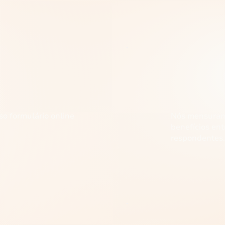
02
o formulário online
Nós mensuramo
benefícios en
respondentes.