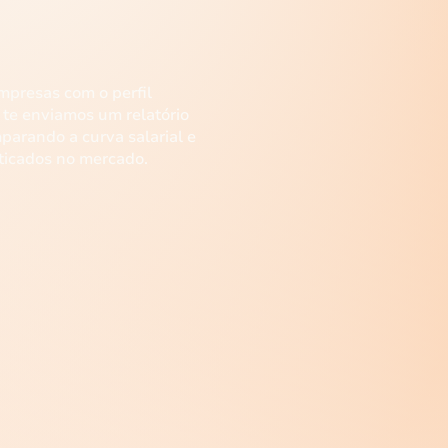
mpresas com o perfil
e te enviamos um relatório
parando a curva salarial e
aticados no mercado.