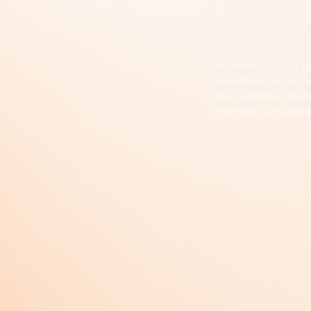
03
Geramos a curva sa
baseando-se nos sa
duas carreiras mai
empresas de qualq