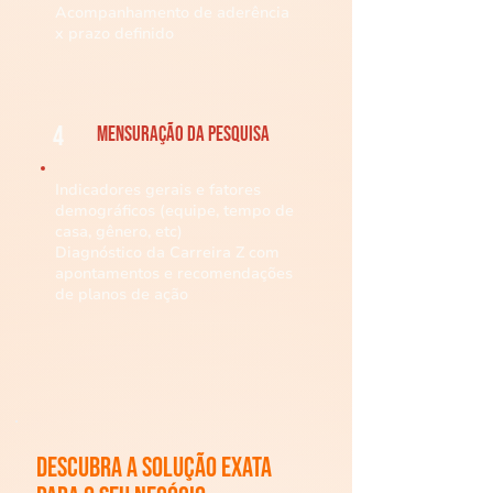
Acompanhamento de aderência
x prazo definido
4
Mensuração da Pesquisa
Indicadores gerais e fatores
demográficos (equipe, tempo de
casa, gênero, etc)
Diagnóstico da Carreira Z com
apontamentos e recomendações
de planos de ação
Descubra a solução exata