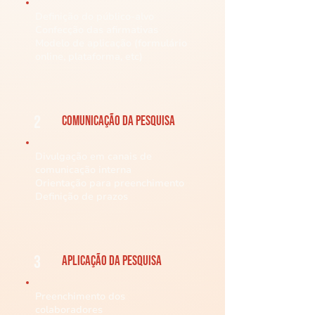
Definição do público-alvo
Confecção das afirmativas
Modelo de aplicação (formulário
online, plataforma, etc)
2
Comunicação da Pesquisa
Divulgação em canais de
comunicação interna
Orientação para preenchimento
Definição de prazos
3
Aplicação da Pesquisa
Preenchimento dos
colaboradores