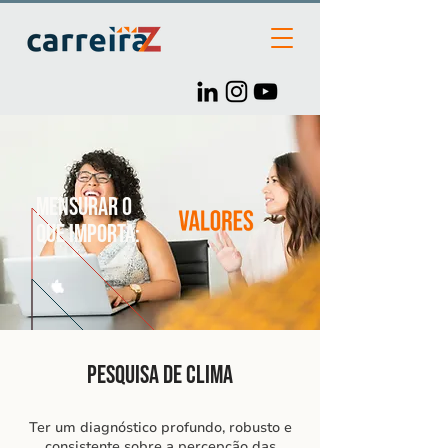
Mensurar o
que importa:
Pesquisa de Clima
Ter um diagnóstico profundo, robusto e
consistente sobre a percepção das